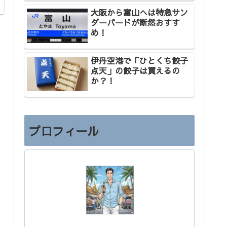
大阪から富山へは特急サン
ダーバードが断然おすす
め！
伊丹空港で「ひとくち餃子
点天」の餃子は買えるの
か？！
プロフィール