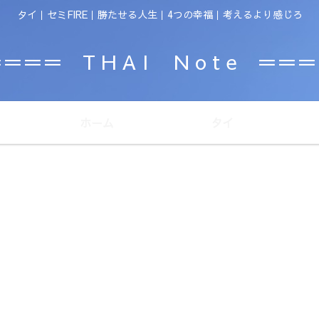
タイ｜セミFIRE｜勝たせる人生｜4つの幸福｜考えるより感じろ
＝＝＝ T H A I N o t e ＝＝
ホーム
タイ