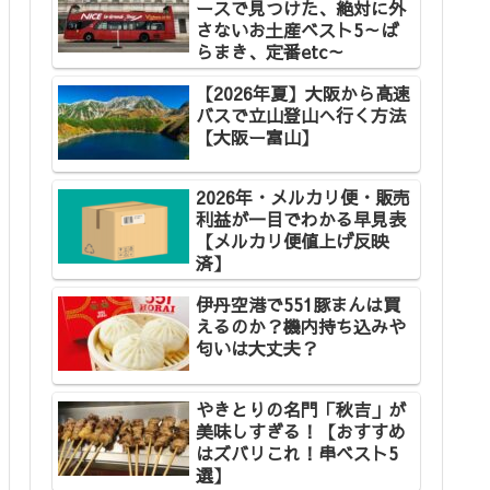
ースで見つけた、絶対に外
さないお土産ベスト5～ば
らまき、定番etc～
【2026年夏】大阪から高速
バスで立山登山へ行く方法
【大阪ー富山】
2026年・メルカリ便・販売
利益が一目でわかる早見表
【メルカリ便値上げ反映
済】
伊丹空港で551豚まんは買
えるのか？機内持ち込みや
匂いは大丈夫？
やきとりの名門「秋吉」が
美味しすぎる！【おすすめ
はズバリこれ！串ベスト5
選】