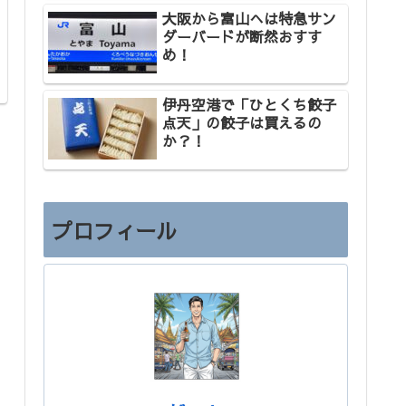
大阪から富山へは特急サン
ダーバードが断然おすす
め！
伊丹空港で「ひとくち餃子
点天」の餃子は買えるの
か？！
プロフィール