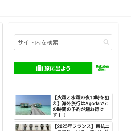
【火曜と水曜の夜10時を狙
え】海外旅行はAgodaでこ
の時間の予約が超お得で
す！！
【2025年フランス】南仏ニ