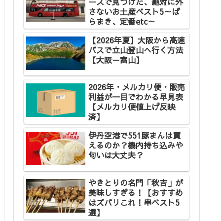
ースで見つけた、絶対に外
さないお土産ベスト5～ば
らまき、定番etc～
【2026年夏】大阪から高速
バスで立山登山へ行く方法
【大阪ー富山】
2026年・メルカリ便・販売
利益が一目でわかる早見表
【メルカリ便値上げ反映
済】
伊丹空港で551豚まんは買
えるのか？機内持ち込みや
匂いは大丈夫？
やきとりの名門「秋吉」が
美味しすぎる！【おすすめ
はズバリこれ！串ベスト5
選】