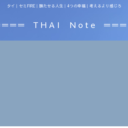
タイ｜セミFIRE｜勝たせる人生｜4つの幸福｜考えるより感じろ
＝＝＝ T H A I N o t e ＝＝