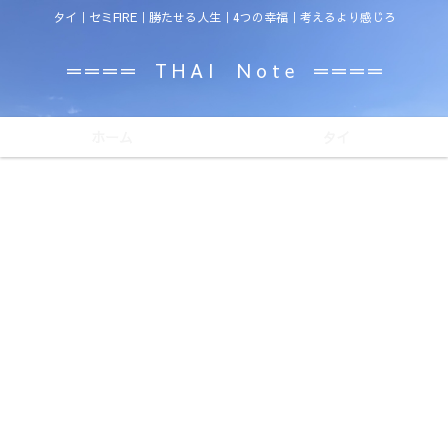
タイ｜セミFIRE｜勝たせる人生｜4つの幸福｜考えるより感じろ
＝＝＝＝ T H A I N o t e ＝＝＝＝
ホーム
タイ