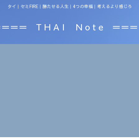
タイ｜セミFIRE｜勝たせる人生｜4つの幸福｜考えるより感じろ
＝＝＝ T H A I N o t e ＝＝