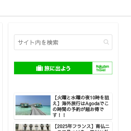
【火曜と水曜の夜10時を狙
え】海外旅行はAgodaでこ
の時間の予約が超お得で
す！！
【2025年フランス】南仏ニ