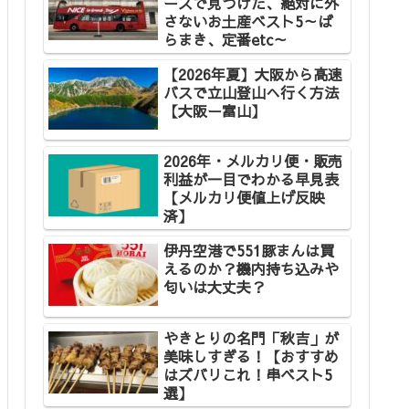
ースで見つけた、絶対に外
さないお土産ベスト5～ば
らまき、定番etc～
【2026年夏】大阪から高速
バスで立山登山へ行く方法
【大阪ー富山】
2026年・メルカリ便・販売
利益が一目でわかる早見表
【メルカリ便値上げ反映
済】
伊丹空港で551豚まんは買
えるのか？機内持ち込みや
匂いは大丈夫？
やきとりの名門「秋吉」が
美味しすぎる！【おすすめ
はズバリこれ！串ベスト5
選】