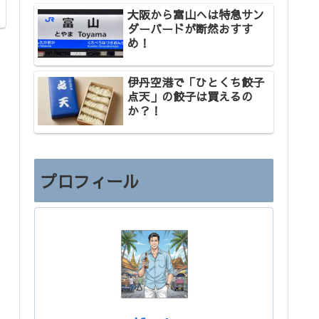
大阪から富山へは特急サン
ダーバードが断然おすす
め！
伊丹空港で「ひとくち餃子
点天」の餃子は買えるの
か？！
プロフィール