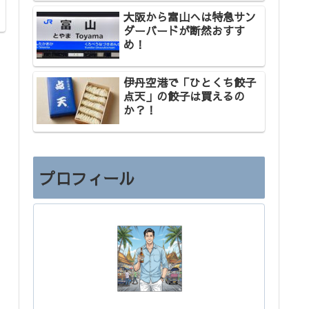
大阪から富山へは特急サン
ダーバードが断然おすす
め！
伊丹空港で「ひとくち餃子
点天」の餃子は買えるの
か？！
プロフィール