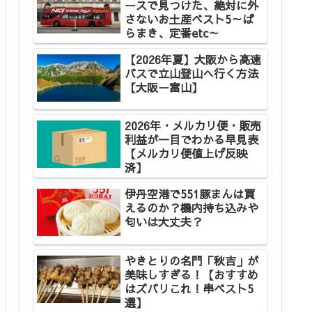
ースで見つけた、絶対に外
さないお土産ベスト5～ば
らまき、定番etc～
【2026年夏】大阪から高速
バスで立山登山へ行く方法
【大阪ー富山】
2026年・メルカリ便・販売
利益が一目でわかる早見表
【メルカリ便値上げ反映
済】
伊丹空港で551豚まんは買
えるのか？機内持ち込みや
匂いは大丈夫？
やきとりの名門「秋吉」が
美味しすぎる！【おすすめ
はズバリこれ！串ベスト5
選】