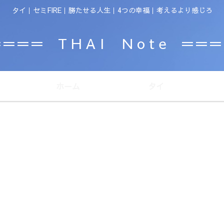
タイ｜セミFIRE｜勝たせる人生｜4つの幸福｜考えるより感じろ
＝＝＝ T H A I N o t e ＝＝
ホーム
タイ