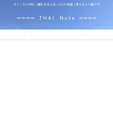
タイ｜セミFIRE｜勝たせる人生｜4つの幸福｜考えるより感じろ
＝＝＝＝ T H A I N o t e ＝＝＝＝
ホーム
タイ