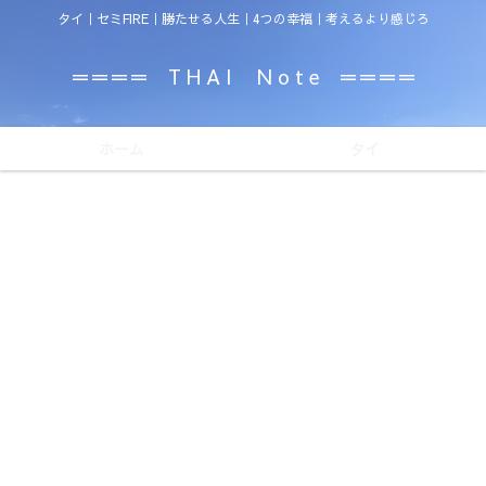
タイ｜セミFIRE｜勝たせる人生｜4つの幸福｜考えるより感じろ
＝＝＝＝ T H A I N o t e ＝＝＝＝
ホーム
タイ