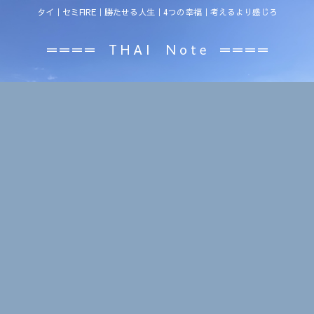
タイ｜セミFIRE｜勝たせる人生｜4つの幸福｜考えるより感じろ
＝＝＝＝ T H A I N o t e ＝＝＝＝