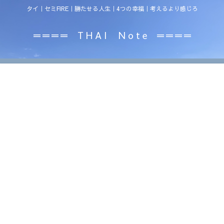
タイ｜セミFIRE｜勝たせる人生｜4つの幸福｜考えるより感じろ
＝＝＝＝ T H A I N o t e ＝＝＝＝