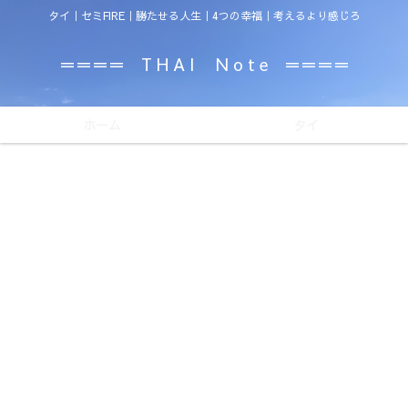
タイ｜セミFIRE｜勝たせる人生｜4つの幸福｜考えるより感じろ
＝＝＝＝ T H A I N o t e ＝＝＝＝
ホーム
タイ