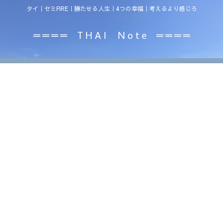
タイ｜セミFIRE｜勝たせる人生｜4つの幸福｜考えるより感じろ
＝＝＝＝ T H A I N o t e ＝＝＝＝