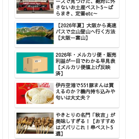
ースで見つけた、絶対に外
さないお土産ベスト5～ば
らまき、定番etc～
【2026年夏】大阪から高速
バスで立山登山へ行く方法
【大阪ー富山】
2026年・メルカリ便・販売
利益が一目でわかる早見表
【メルカリ便値上げ反映
済】
伊丹空港で551豚まんは買
えるのか？機内持ち込みや
匂いは大丈夫？
やきとりの名門「秋吉」が
美味しすぎる！【おすすめ
はズバリこれ！串ベスト5
選】