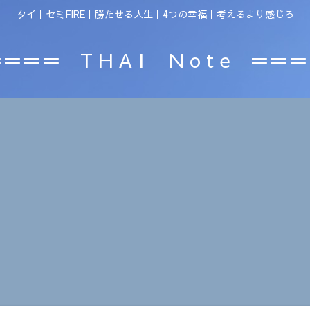
タイ｜セミFIRE｜勝たせる人生｜4つの幸福｜考えるより感じろ
＝＝＝ T H A I N o t e ＝＝