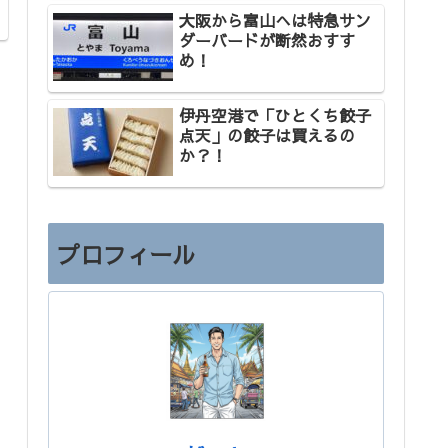
大阪から富山へは特急サン
ダーバードが断然おすす
め！
伊丹空港で「ひとくち餃子
点天」の餃子は買えるの
か？！
プロフィール