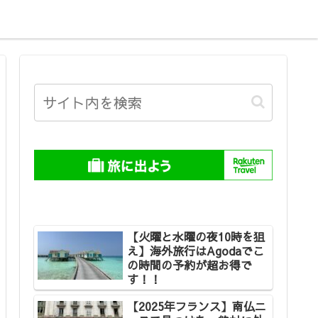
【火曜と水曜の夜10時を狙
え】海外旅行はAgodaでこ
の時間の予約が超お得で
す！！
【2025年フランス】南仏ニ