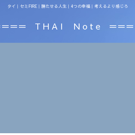
タイ｜セミFIRE｜勝たせる人生｜4つの幸福｜考えるより感じろ
＝＝＝ T H A I N o t e ＝＝