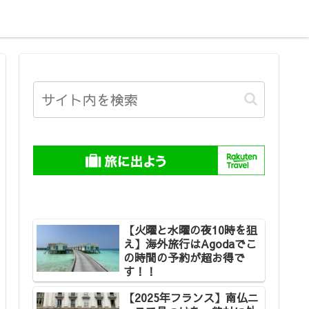
【火曜と水曜の夜10時を狙
え】海外旅行はAgodaでこ
の時間の予約が超お得で
す！！
【2025年フランス】南仏ニ