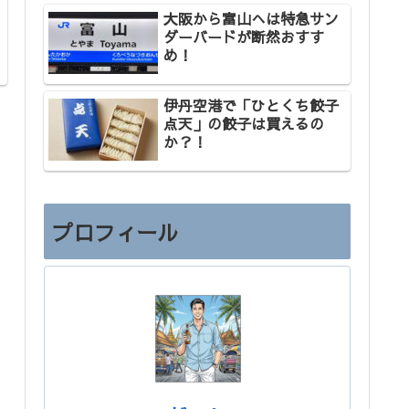
大阪から富山へは特急サン
ダーバードが断然おすす
め！
伊丹空港で「ひとくち餃子
点天」の餃子は買えるの
か？！
プロフィール