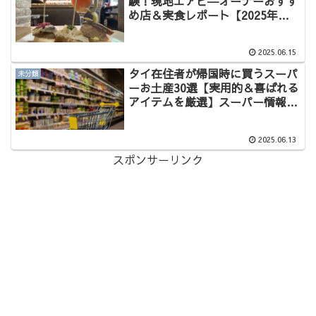
験！現地エアビ―オーナーおすす
め店＆実食レポート【2025年初
夏】
2025.06.15
タイ在住者が帰国時に買うスーパ
未分類
ーお土産30選【実用的＆喜ばれる
アイテムを厳選】スーパー情報あ
り
2025.06.13
スポンサーリンク