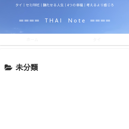
タイ｜セミFIRE｜勝たせる人生｜4つの幸福｜考えるより感じろ
＝＝＝＝ T H A I N o t e ＝＝＝＝
ホーム
タイ
未分類