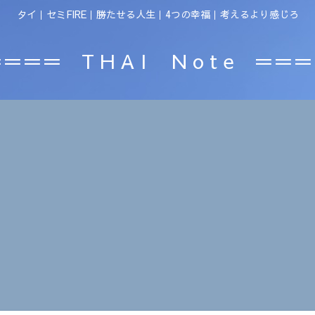
タイ｜セミFIRE｜勝たせる人生｜4つの幸福｜考えるより感じろ
＝＝＝ T H A I N o t e ＝＝