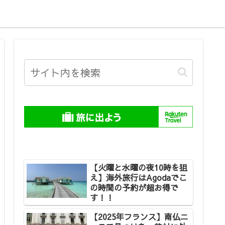
【火曜と水曜の夜10時を狙
え】海外旅行はAgodaでこ
の時間の予約が超お得で
す！！
【2025年フランス】南仏ニ