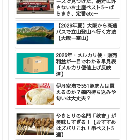
ースで見つけた、絶対に外
さないお土産ベスト5～ば
らまき、定番etc～
【2026年夏】大阪から高速
バスで立山登山へ行く方法
【大阪ー富山】
2026年・メルカリ便・販売
利益が一目でわかる早見表
【メルカリ便値上げ反映
済】
伊丹空港で551豚まんは買
えるのか？機内持ち込みや
匂いは大丈夫？
やきとりの名門「秋吉」が
美味しすぎる！【おすすめ
はズバリこれ！串ベスト5
選】