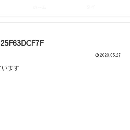
ホーム
タイ
225F63DCF7F
2020.05.27
ています