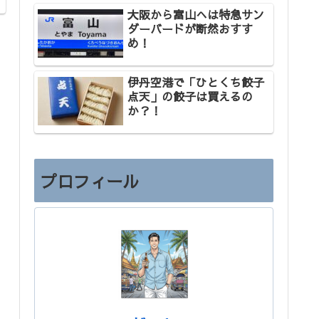
大阪から富山へは特急サン
ダーバードが断然おすす
め！
伊丹空港で「ひとくち餃子
点天」の餃子は買えるの
か？！
プロフィール