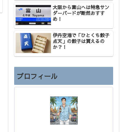
大阪から富山へは特急サン
ダーバードが断然おすす
め！
伊丹空港で「ひとくち餃子
点天」の餃子は買えるの
か？！
プロフィール