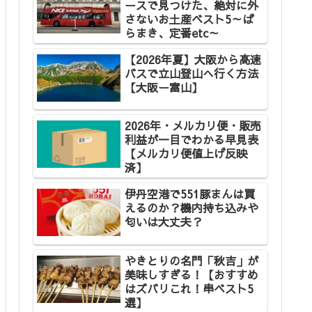
ースで見つけた、絶対に外
さないお土産ベスト5～ば
らまき、定番etc～
【2026年夏】大阪から高速
バスで立山登山へ行く方法
【大阪ー富山】
2026年・メルカリ便・販売
利益が一目でわかる早見表
【メルカリ便値上げ反映
済】
伊丹空港で551豚まんは買
えるのか？機内持ち込みや
匂いは大丈夫？
やきとりの名門「秋吉」が
美味しすぎる！【おすすめ
はズバリこれ！串ベスト5
選】