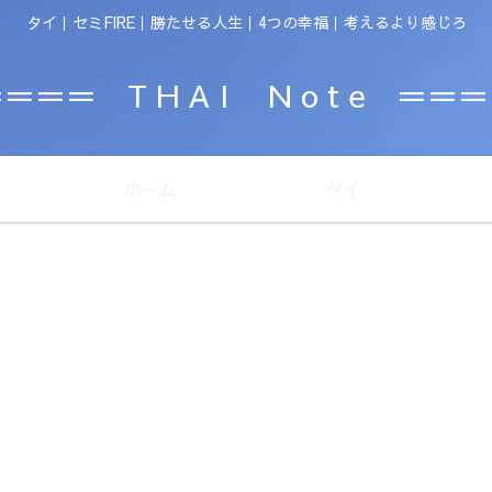
タイ｜セミFIRE｜勝たせる人生｜4つの幸福｜考えるより感じろ
＝＝＝ T H A I N o t e ＝＝
ホーム
タイ