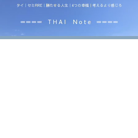
タイ｜セミFIRE｜勝たせる人生｜4つの幸福｜考えるより感じろ
＝＝＝＝ T H A I N o t e ＝＝＝＝