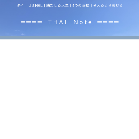
タイ｜セミFIRE｜勝たせる人生｜4つの幸福｜考えるより感じろ
＝＝＝＝ T H A I N o t e ＝＝＝＝