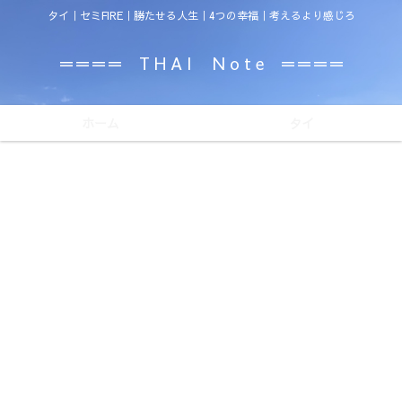
タイ｜セミFIRE｜勝たせる人生｜4つの幸福｜考えるより感じろ
＝＝＝＝ T H A I N o t e ＝＝＝＝
ホーム
タイ