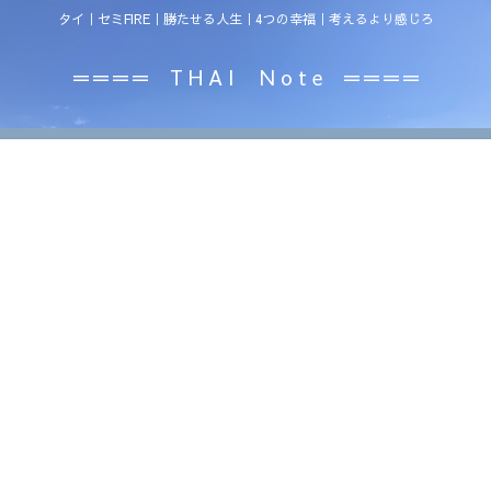
タイ｜セミFIRE｜勝たせる人生｜4つの幸福｜考えるより感じろ
＝＝＝＝ T H A I N o t e ＝＝＝＝